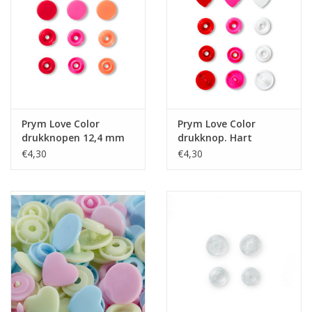
Prym Love Color
Prym Love Color
drukknopen 12,4 mm
drukknop. Hart
rood
12,4mm
€4,30
€4,30
rood/wit/fuchsia