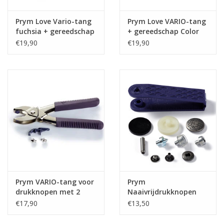
Prym Love Vario-tang
Prym Love VARIO-tang
fuchsia + gereedschap
+ gereedschap Color
voor ColorSnaps
Snaps mint
€19,90
€19,90
Prym VARIO-tang voor
Prym
drukknopen met 2
Naaivrijdrukknopen
ponsmatrijzen voor
Anorak Excursion 20
€17,90
€13,50
3/4 mm
mm zilver mat