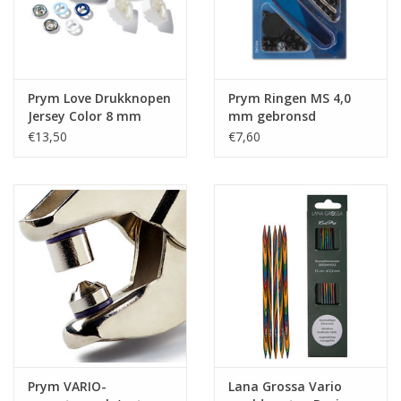
Prym Love Drukknopen
Prym Ringen MS 4,0
Jersey Color 8 mm
mm gebronsd
lichtblauw/blauw/wit
€13,50
€7,60
Prym VARIO-
Lana Grossa Vario