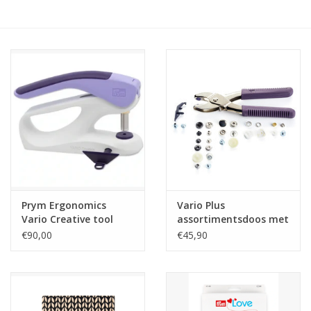
Hobby/Knutselen
Stoffen
Breien en haken
Handwerk
Workshop
Prym Ergonomics
Vario Plus
Vario Creative tool
assortimentsdoos met
Sale / Coupons
basisassortiment
€90,00
€45,90
Tweedehands
Cadeaubonnen