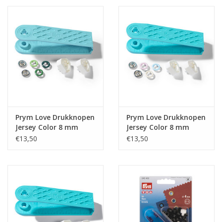
Prym Love Drukknopen
Prym Love Drukknopen
Jersey Color 8 mm
Jersey Color 8 mm
groen
roze/lichtblauw/parel
€13,50
€13,50