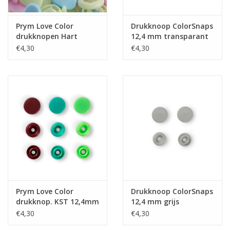
Prym Love Color
Drukknoop ColorSnaps
drukknopen Hart
12,4 mm transparant
12,4mm
mat
€4,30
€4,30
roze/groen/lichtblauw
Prym Love Color
Drukknoop ColorSnaps
drukknop. KST 12,4mm
12,4 mm grijs
groen/lichtgroen/bruin
€4,30
€4,30