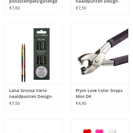
ponsstempels/gatengereedschat
naaldpunten Design-
voor Vario-tang dia
Holz 3,5 mm
€7,60
€7,50
3/4/8 mm
Lana Grossa Vario
Prym Love Color Snaps
naaldpunten Design-
Mini DK
Holz 4,0 mm
gereedschapset
€7,50
€4,90