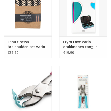
Guy's blog
Loyalty
Lana Grossa
Prym Love Vario
Breinaalden set Vario
drukknopen tang in
naturale klein
etui
€39,95
€19,90