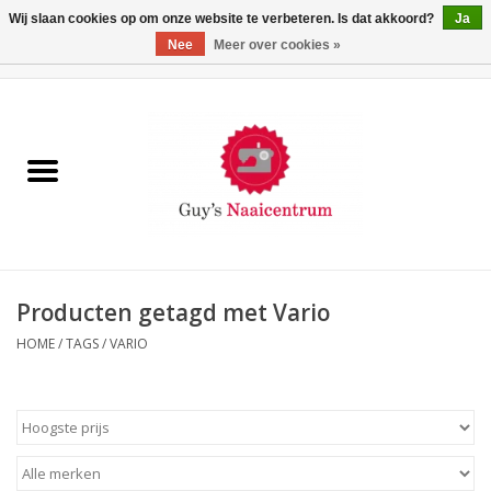
Wij slaan cookies op om onze website te verbeteren. Is dat akkoord?
Ja
Nee
Meer over cookies »
0 Artikelen - €0,00
Home
Machines
Machine-accessoires
Naaigaren
Producten getagd met Vario
HOME
/
TAGS
/
VARIO
Paspoppen
Fournituren
Opbergsystemen