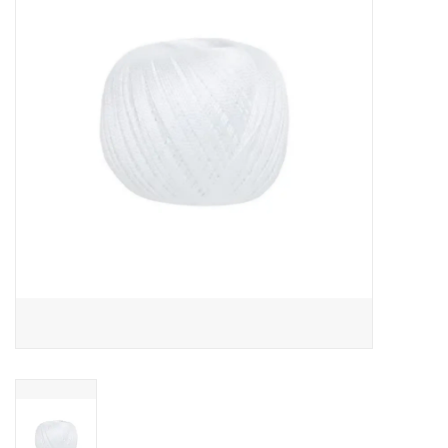
Hobby/Knutselen
Stoffen
Breien en haken
Handwerk
Workshop
Sale / Coupons
Tweedehands
Cadeaubonnen