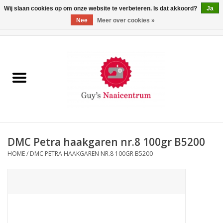
Wij slaan cookies op om onze website te verbeteren. Is dat akkoord?
Ja
Nee
Meer over cookies »
0 Artikelen - €0,00
Home
Machines
Machine-accessoires
Naaigaren
DMC Petra haakgaren nr.8 100gr B5200
HOME
/
DMC PETRA HAAKGAREN NR.8 100GR B5200
Paspoppen
Fournituren
Opbergsystemen