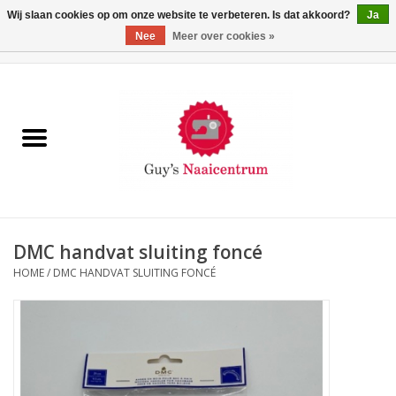
Wij slaan cookies op om onze website te verbeteren. Is dat akkoord?
Ja
Nee
Meer over cookies »
0 Artikelen - €0,00
Home
Machines
Machine-accessoires
Naaigaren
DMC handvat sluiting foncé
HOME
/
DMC HANDVAT SLUITING FONCÉ
Paspoppen
Fournituren
Opbergsystemen