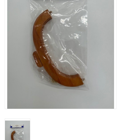
Hobby/Knutselen
Stoffen
Breien en haken
Handwerk
Workshop
Sale / Coupons
Tweedehands
Cadeaubonnen