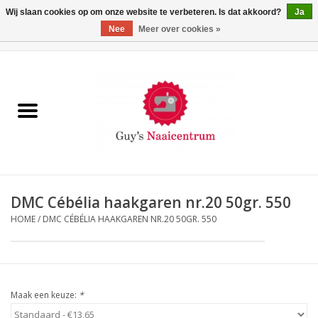
Wij slaan cookies op om onze website te verbeteren. Is dat akkoord?
Ja
Nee
Meer over cookies »
0 Artikelen - €0,00
Home
Machines
Machine-accessoires
Naaigaren
DMC Cébélia haakgaren nr.20 50gr. 550
HOME
/
DMC CÉBÉLIA HAAKGAREN NR.20 50GR. 550
Paspoppen
Fournituren
Maak een keuze:
*
Opbergsystemen