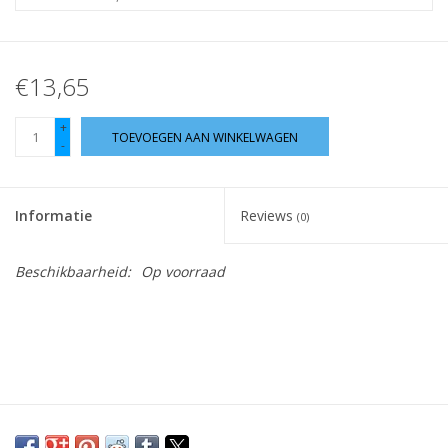
Hobby/Knutselen
€13,65
Stoffen
+
TOEVOEGEN AAN WINKELWAGEN
-
Breien en haken
Handwerk
Informatie
Reviews
(0)
Workshop
Beschikbaarheid:
Op voorraad
Sale / Coupons
Tweedehands
Cadeaubonnen