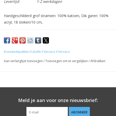
Levertijd:
1-2 werkdagen
Handgeschilderd grof stramien: 100% katoen, Dik garen: 100%
acryl, 18 steken/10 cm,
Werkwijze in 8 talen, Naald,
Foto, ca. 40 x 40 cm / 16" x 16",
Leeftijdscategorie: vanaf 6 jaar,
Kruissteekpakket
/
Libelle
/
Vervaco
/
Vervaco
Steken: kruissteek,
Aan verlanglijst toevoegen
/
Toevoegen om te vergelijken
/
Afdrukken
Aantal kleuren: 13,
Moeilijkheidsgraad: Zeer gemakkelijk,
Meld je aan voor onze nieuwsbrief:
ABONNEER