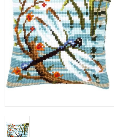
Hobby/Knutselen
Stoffen
Breien en haken
Handwerk
Workshop
Sale / Coupons
Tweedehands
Cadeaubonnen