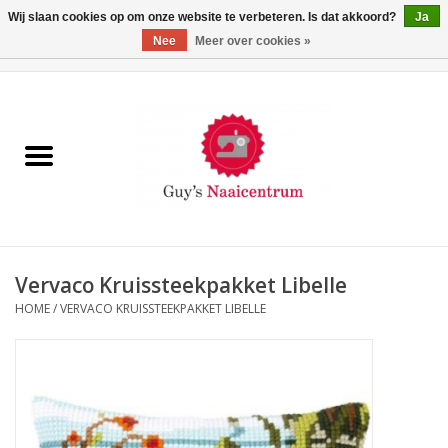
Wij slaan cookies op om onze website te verbeteren. Is dat akkoord?
Ja
Nee
Meer over cookies »
0 Artikelen - €0,00
Home
Machines
Machine-accessoires
Naaigaren
Vervaco Kruissteekpakket Libelle
HOME
/
VERVACO KRUISSTEEKPAKKET LIBELLE
Paspoppen
Fournituren
Opbergsystemen