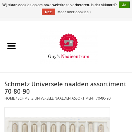
Wij slaan cookies op om onze website te verbeteren. Is dat akkoord?
Ja
Nee
Meer over cookies »
0 Artikelen - €0,00
Home
Machines
Machine-accessoires
Naaigaren
Schmetz Universele naalden assortiment
70-80-90
Paspoppen
HOME
/
SCHMETZ UNIVERSELE NAALDEN ASSORTIMENT 70-80-90
Fournituren
Opbergsystemen