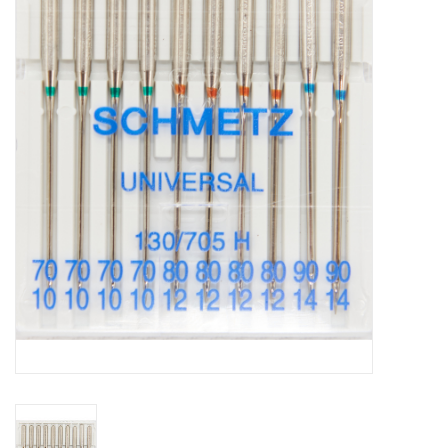
Hobby/Knutselen
Stoffen
Breien en haken
Handwerk
Workshop
Sale / Coupons
Tweedehands
Cadeaubonnen