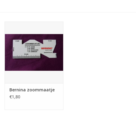
Hobby/Knutselen
Stoffen
Breien en haken
Handwerk
Workshop
Bernina zoommaatje
€1,80
Sale / Coupons
Tweedehands
Cadeaubonnen