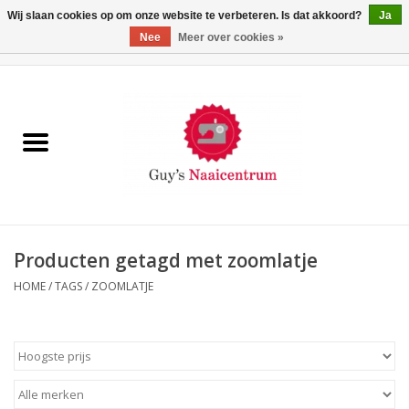
Wij slaan cookies op om onze website te verbeteren. Is dat akkoord?
Ja
Nee
Meer over cookies »
0 Artikelen - €0,00
Home
Machines
Machine-accessoires
Naaigaren
Producten getagd met zoomlatje
HOME
/
TAGS
/
ZOOMLATJE
Paspoppen
Fournituren
Opbergsystemen