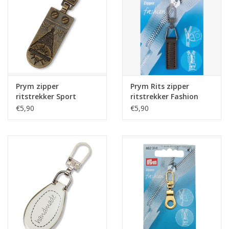
Guy's blog
Loyalty
Prym zipper
Prym Rits zipper
ritstrekker Sport
ritstrekker Fashion
leder donkerbruin
€5,90
€5,90