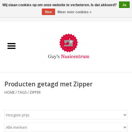
Wij slaan cookies op om onze website te verbeteren. Is dat akkoord?
Ja
Nee
Meer over cookies »
0 Artikelen - €0,00
Home
Machines
Machine-accessoires
Naaigaren
Producten getagd met Zipper
HOME
/
TAGS
/
ZIPPER
Paspoppen
Fournituren
Opbergsystemen