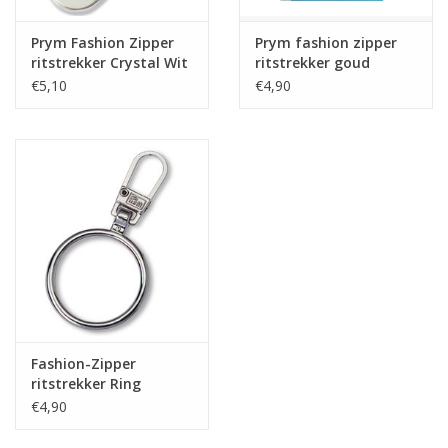
Prym Fashion Zipper
Prym fashion zipper
ritstrekker Crystal Wit
ritstrekker goud
'Handmade'
€5,10
€4,90
Fashion-Zipper
ritstrekker Ring
zilverkleurig
€4,90