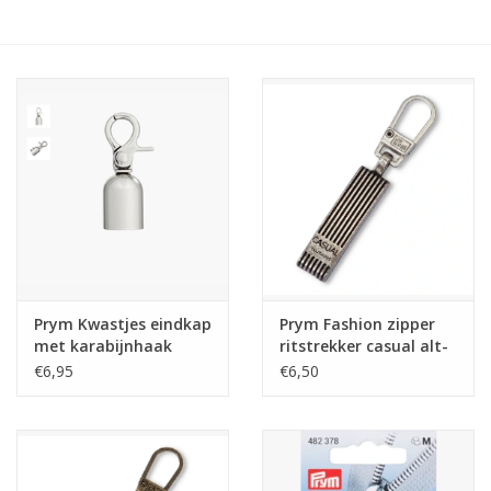
Hobby/Knutselen
Stoffen
Breien en haken
Handwerk
Workshop
Prym Kwastjes eindkap
Prym Fashion zipper
met karabijnhaak
ritstrekker casual alt-
Sale / Coupons
zilver
zilver
€6,95
€6,50
Tweedehands
Cadeaubonnen