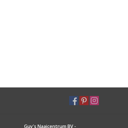
Guy's Naaicentrum BV -