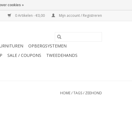
over cookies »
0 Artikelen - €0,00
Mijn account / Registreren
URNITUREN
OPBERGSYSTEMEN
P
SALE / COUPONS
TWEEDEHANDS
HOME
/
TAGS
/
ZEEHOND