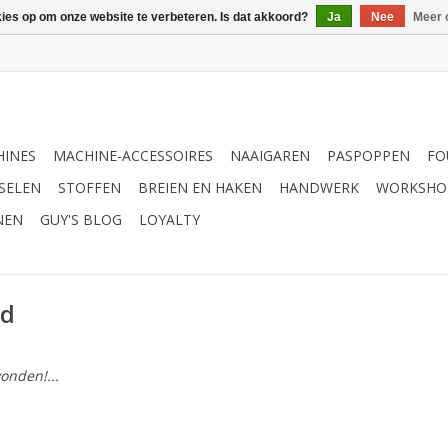
kies op om onze website te verbeteren. Is dat akkoord?
Ja
Nee
Meer 
INES
MACHINE-ACCESSOIRES
NAAIGAREN
PASPOPPEN
FO
SELEN
STOFFEN
BREIEN EN HAKEN
HANDWERK
WORKSHO
NEN
GUY'S BLOG
LOYALTY
nd
onden!...