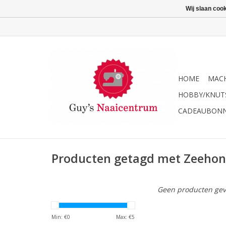
Wij slaan coo
HOME
MACH
HOBBY/KNUT
CADEAUBON
Producten getagd met Zeeho
Geen producten gev
Min: €
0
Max: €
5