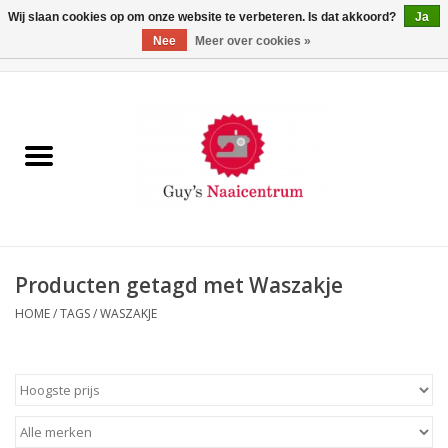
Wij slaan cookies op om onze website te verbeteren. Is dat akkoord?
Ja
Nee
Meer over cookies »
0 Artikelen - €0,00
Home
Machines
Machine-accessoires
Naaigaren
Producten getagd met Waszakje
HOME
/
TAGS
/
WASZAKJE
Paspoppen
Fournituren
Opbergsystemen