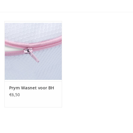
Hobby/Knutselen
Stoffen
Breien en haken
Handwerk
Workshop
Prym Wasnet voor BH
€6,50
Sale / Coupons
Tweedehands
Cadeaubonnen