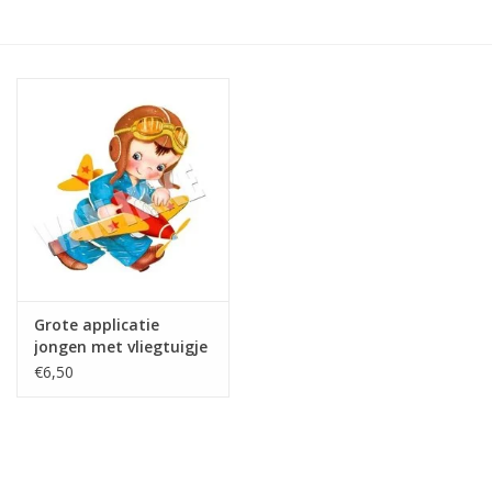
Hobby/Knutselen
Stoffen
Breien en haken
Handwerk
Workshop
Grote applicatie
jongen met vliegtuigje
Sale / Coupons
€6,50
Tweedehands
Cadeaubonnen