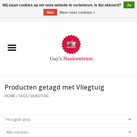
Wij slaan cookies op om onze website te verbeteren. Is dat akkoord?
Ja
Nee
Meer over cookies »
0 Artikelen - €0,00
Home
Machines
Machine-accessoires
Naaigaren
Producten getagd met Vliegtuig
HOME
/
TAGS
/
VLIEGTUIG
Paspoppen
Fournituren
Opbergsystemen