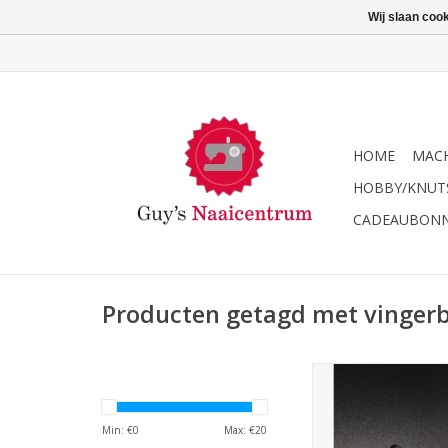
Wij slaan coo
HOME
MACH
HOBBY/KNUT
CADEAUBON
Producten getagd met vinger
Janome Transparant
met vingerbescher
TOEVOEGEN AAN WI
Min: €
0
Max: €
20