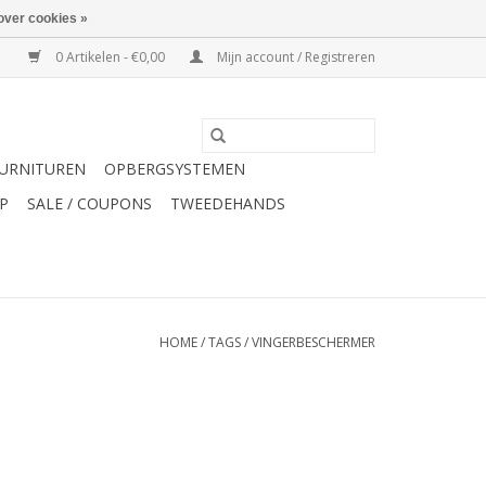
over cookies »
0 Artikelen - €0,00
Mijn account / Registreren
URNITUREN
OPBERGSYSTEMEN
P
SALE / COUPONS
TWEEDEHANDS
HOME
/
TAGS
/
VINGERBESCHERMER