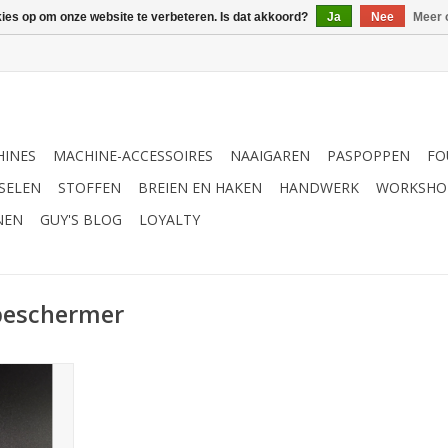
kies op om onze website te verbeteren. Is dat akkoord?
Ja
Nee
Meer 
INES
MACHINE-ACCESSOIRES
NAAIGAREN
PASPOPPEN
FO
SELEN
STOFFEN
BREIEN EN HAKEN
HANDWERK
WORKSHO
NEN
GUY'S BLOG
LOYALTY
beschermer
e naaivoet
ming 7mm
NKELWAGEN