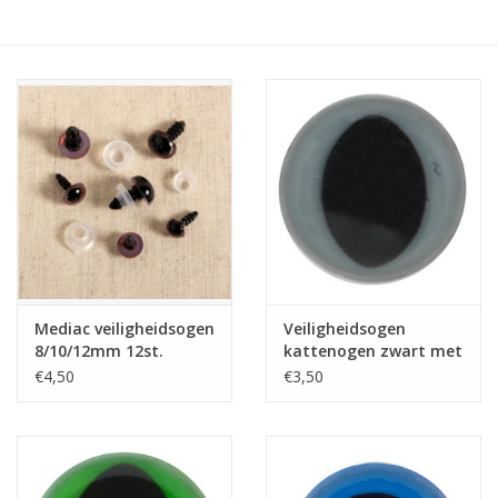
Hobby/Knutselen
Stoffen
Breien en haken
Handwerk
Workshop
Mediac veiligheidsogen
Veiligheidsogen
8/10/12mm 12st.
kattenogen zwart met
Sale / Coupons
grijze rand 12mm 10st.
€4,50
€3,50
Tweedehands
Cadeaubonnen