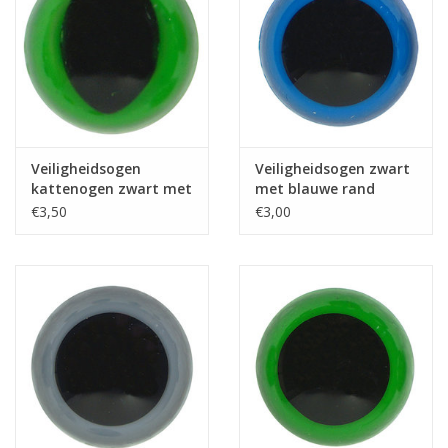
Guy's blog
Loyalty
Veiligheidsogen
Veiligheidsogen zwart
kattenogen zwart met
met blauwe rand
groene rand 12mm
10mm 10st.
€3,50
€3,00
10st.