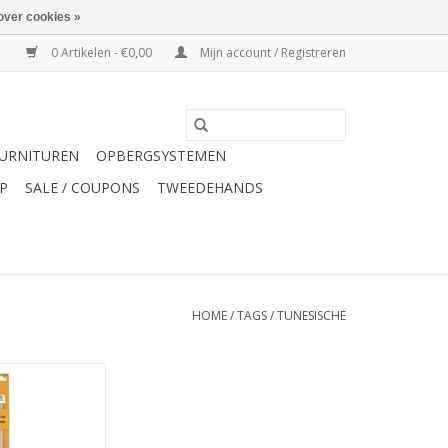
over cookies »
0 Artikelen - €0,00
Mijn account / Registreren
URNITUREN
OPBERGSYSTEMEN
P
SALE / COUPONS
TWEEDEHANDS
HOME
/
TAGS
/
TUNESISCHE
haaknaald enkel
m 30 cm
N WINKELWAGEN