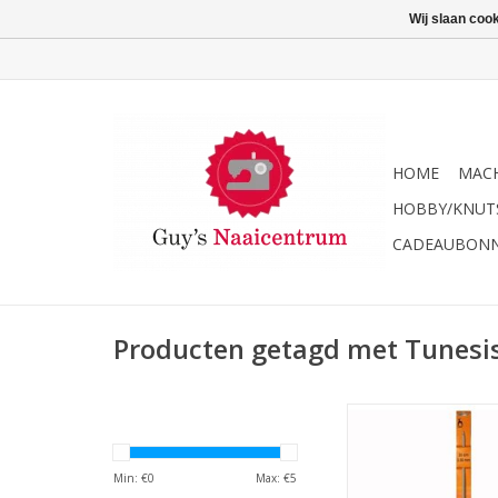
Wij slaan coo
HOME
MACH
HOBBY/KNUT
CADEAUBON
Producten getagd met Tunesi
Pony Tunische haakn
3.5 mm 35 
Min: €
0
Max: €
5