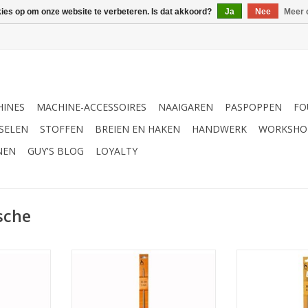
kies op om onze website te verbeteren. Is dat akkoord?
Ja
Nee
Meer 
INES
MACHINE-ACCESSOIRES
NAAIGAREN
PASPOPPEN
FO
SELEN
STOFFEN
BREIEN EN HAKEN
HANDWERK
WORKSHO
NEN
GUY'S BLOG
LOYALTY
sche
aald enkel
Pony Tunische haaknaald enkel 3
Pony Tunische 
cm
mm 35 cm
2.5 m
TOEVOEGEN AAN WINKELWAGEN
TOEVOEGEN AA