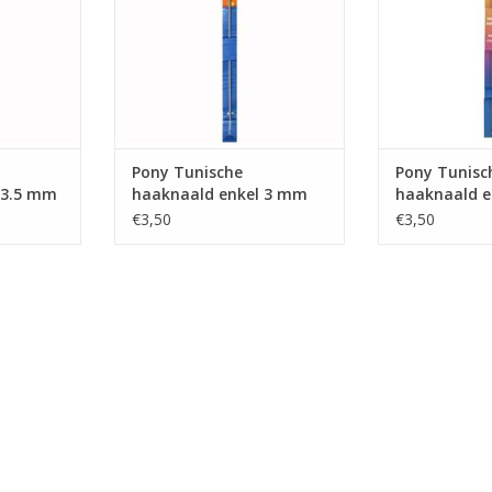
Pony Tunische
Pony Tunisc
 3.5 mm
haaknaald enkel 3 mm
haaknaald e
35 cm
30 cm
€3,50
€3,50