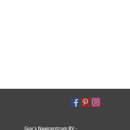
Guy's Naaicentrum BV -