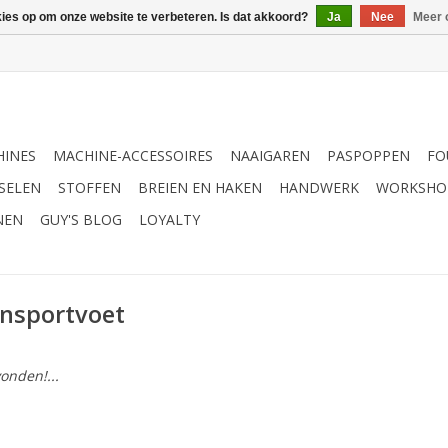
kies op om onze website te verbeteren. Is dat akkoord?
Ja
Nee
Meer 
INES
MACHINE-ACCESSOIRES
NAAIGAREN
PASPOPPEN
FO
SELEN
STOFFEN
BREIEN EN HAKEN
HANDWERK
WORKSHO
NEN
GUY'S BLOG
LOYALTY
ansportvoet
onden!...