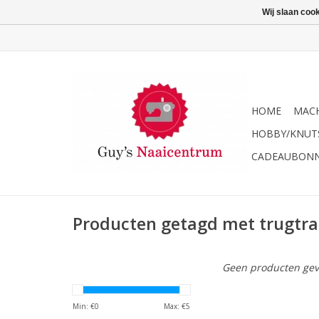
Wij slaan coo
HOME
MACH
HOBBY/KNUT
CADEAUBON
Producten getagd met trugtr
Geen producten gev
Min: €
0
Max: €
5