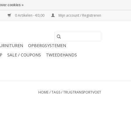
over cookies »
0 Artikelen - €0,00
Mijn account / Registreren
URNITUREN
OPBERGSYSTEMEN
P
SALE / COUPONS
TWEEDEHANDS
HOME
/
TAGS
/
TRUGTRANSPORTVOET