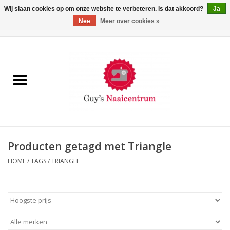
Wij slaan cookies op om onze website te verbeteren. Is dat akkoord?
Ja
Nee
Meer over cookies »
0 Artikelen - €0,00
Home
Machines
Machine-accessoires
Naaigaren
Producten getagd met Triangle
HOME
/
TAGS
/
TRIANGLE
Paspoppen
Fournituren
Opbergsystemen