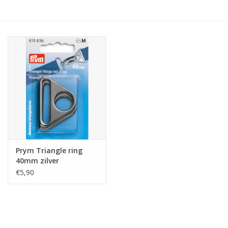
Hobby/Knutselen
Stoffen
Breien en haken
Handwerk
Workshop
Prym Triangle ring
40mm zilver
Sale / Coupons
€5,90
Tweedehands
Cadeaubonnen