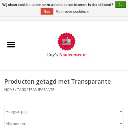
Wij slaan cookies op om onze website te verbeteren. Is dat akkoord?
Ja
Nee
Meer over cookies »
0 Artikelen - €0,00
Home
Machines
Machine-accessoires
Naaigaren
Producten getagd met Transparante
HOME
/
TAGS
/
TRANSPARANTE
Paspoppen
Fournituren
Opbergsystemen