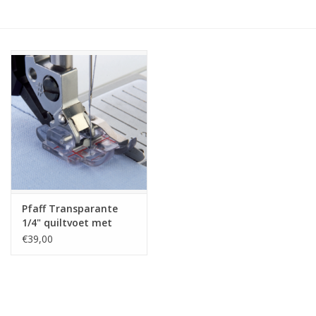
Hobby/Knutselen
Stoffen
Breien en haken
Handwerk
Workshop
Pfaff Transparante
1/4" quiltvoet met
Sale / Coupons
geleider rechts + IDT
€39,00
Tweedehands
Cadeaubonnen