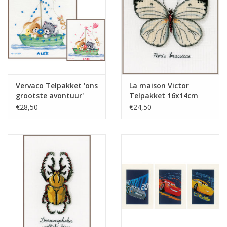
Guy's blog
Loyalty
Vervaco Telpakket 'ons
La maison Victor
grootste avontuur'
Telpakket 16x14cm
Witte vlinder
€28,50
€24,50