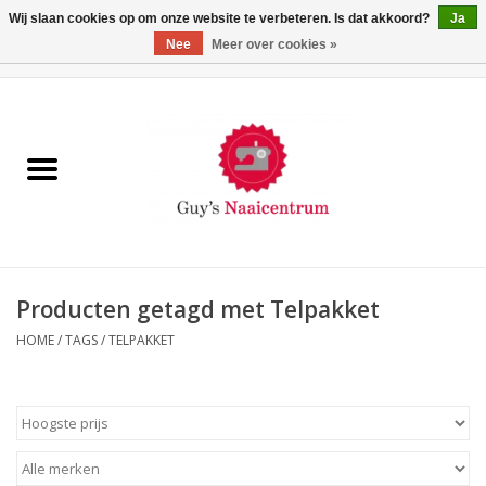
Wij slaan cookies op om onze website te verbeteren. Is dat akkoord?
Ja
Nee
Meer over cookies »
0 Artikelen - €0,00
Home
Machines
Machine-accessoires
Naaigaren
Producten getagd met Telpakket
HOME
/
TAGS
/
TELPAKKET
Paspoppen
Fournituren
Opbergsystemen