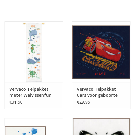
Hobby/Knutselen
Stoffen
Breien en haken
Handwerk
Workshop
Vervaco Telpakket
Vervaco Telpakket
meter Walvissenfun
Cars voor geboorte
Sale / Coupons
€31,50
€29,95
Tweedehands
Cadeaubonnen