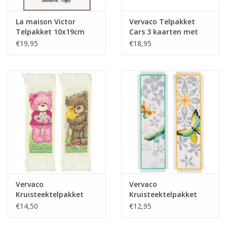
La maison Victor
Vervaco Telpakket
Telpakket 10x19cm
Cars 3 kaarten met
Gouden kever
omslag
€19,95
€18,95
Vervaco
Vervaco
Kruisteektelpakket
Kruisteektelpakket
bladwijzers beertjes
bladwijzers vlinders
€14,50
€12,95