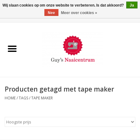
Wij slaan cookies op om onze website te verbeteren. Is dat akkoord?
Ja
Nee
Meer over cookies »
0 Artikelen - €0,00
Home
Machines
Machine-accessoires
Naaigaren
Producten getagd met tape maker
HOME
/
TAGS
/
TAPE MAKER
Paspoppen
Fournituren
Opbergsystemen