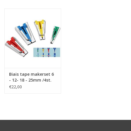
Hobby/Knutselen
Stoffen
Breien en haken
Handwerk
Biais tape makerset 6
Workshop
- 12- 18 - 25mm /4st.
€22,00
Sale / Coupons
Tweedehands
Cadeaubonnen