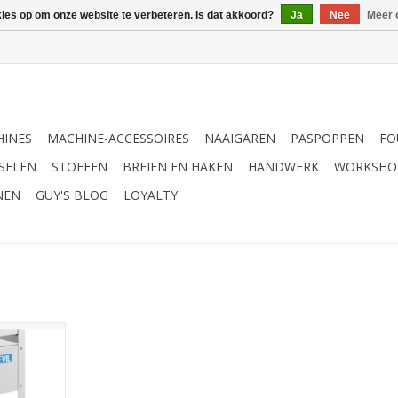
kies op om onze website te verbeteren. Is dat akkoord?
Ja
Nee
Meer 
INES
MACHINE-ACCESSOIRES
NAAIGAREN
PASPOPPEN
FO
SELEN
STOFFEN
BREIEN EN HAKEN
HANDWERK
WORKSHO
NEN
GUY'S BLOG
LOYALTY
na 4 wielen
NKELWAGEN