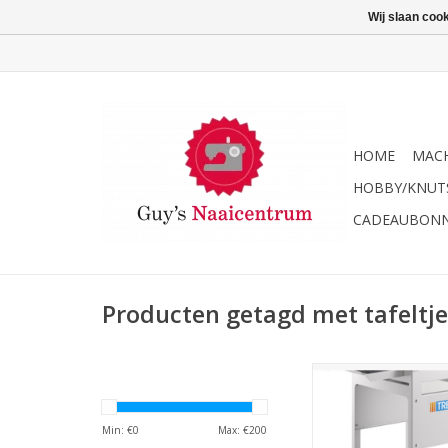
Wij slaan coo
HOME
MACH
HOBBY/KNUT
CADEAUBON
Producten getagd met tafeltje
Trevil kar voor Domi
X018
TOEVOEGEN AAN WI
Min: €
0
Max: €
200