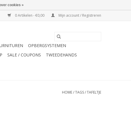
over cookies »
0 Artikelen - €0,00
Mijn account / Registreren
URNITUREN
OPBERGSYSTEMEN
P
SALE / COUPONS
TWEEDEHANDS
HOME
/
TAGS
/
TAFELTJE