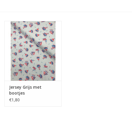
Hobby/Knutselen
Stoffen
Breien en haken
Handwerk
Workshop
Jersey Grijs met
bootjes
Sale / Coupons
€1,80
Tweedehands
Cadeaubonnen