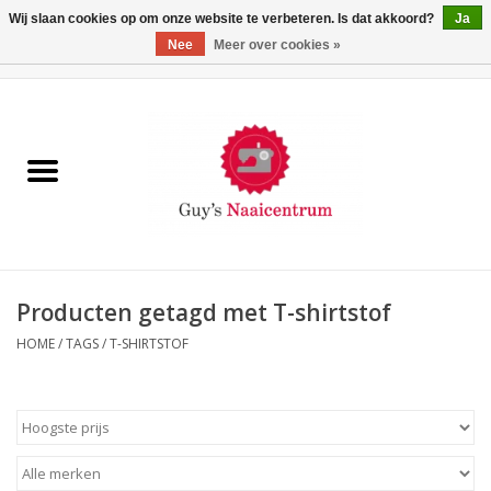
Wij slaan cookies op om onze website te verbeteren. Is dat akkoord?
Ja
Nee
Meer over cookies »
0 Artikelen - €0,00
Home
Machines
Machine-accessoires
Naaigaren
Producten getagd met T-shirtstof
HOME
/
TAGS
/
T-SHIRTSTOF
Paspoppen
Fournituren
Opbergsystemen