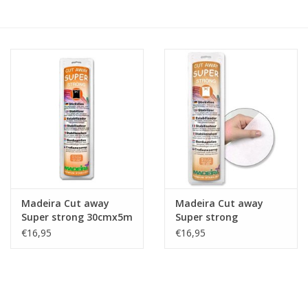
Hobby/Knutselen
Stoffen
Breien en haken
Handwerk
Workshop
Madeira Cut away
Madeira Cut away
Super strong 30cmx5m
Super strong
Sale / Coupons
zwart
€16,95
€16,95
Tweedehands
Cadeaubonnen