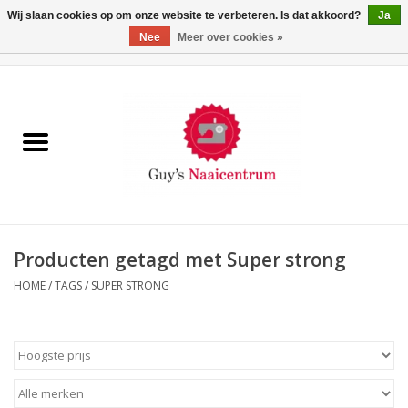
Wij slaan cookies op om onze website te verbeteren. Is dat akkoord?
Ja
Nee
Meer over cookies »
0 Artikelen - €0,00
Home
Machines
Machine-accessoires
Naaigaren
Producten getagd met Super strong
HOME
/
TAGS
/
SUPER STRONG
Paspoppen
Fournituren
Opbergsystemen