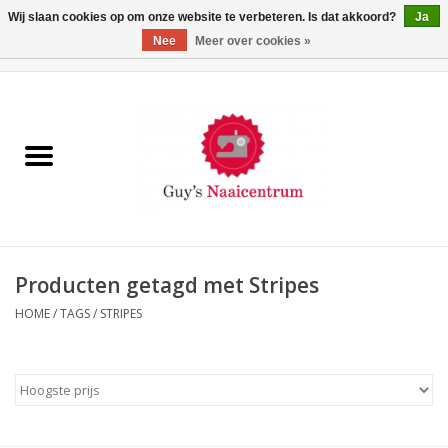
Wij slaan cookies op om onze website te verbeteren. Is dat akkoord?
Ja
Nee
Meer over cookies »
0 Artikelen - €0,00
Home
Machines
Machine-accessoires
Naaigaren
Producten getagd met Stripes
HOME
/
TAGS
/
STRIPES
Paspoppen
Fournituren
Opbergsystemen