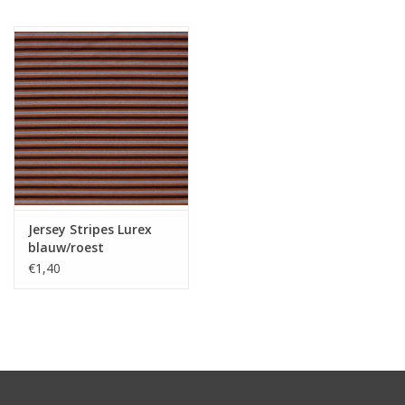
Hobby/Knutselen
Stoffen
Breien en haken
Handwerk
Jersey Stripes Lurex
Workshop
blauw/roest
€1,40
Sale / Coupons
Tweedehands
Cadeaubonnen