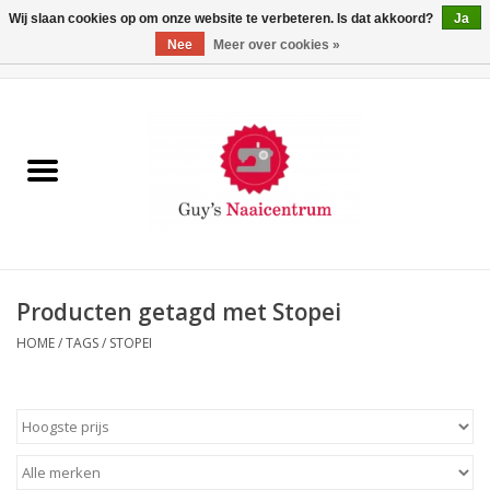
Wij slaan cookies op om onze website te verbeteren. Is dat akkoord?
Ja
Nee
Meer over cookies »
0 Artikelen - €0,00
Home
Machines
Machine-accessoires
Naaigaren
Producten getagd met Stopei
HOME
/
TAGS
/
STOPEI
Paspoppen
Fournituren
Opbergsystemen