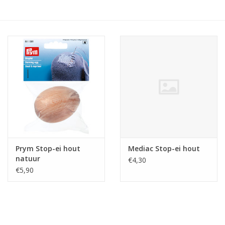
Hobby/Knutselen
Stoffen
Breien en haken
Handwerk
Workshop
Prym Stop-ei hout
Mediac Stop-ei hout
natuur
€4,30
Sale / Coupons
€5,90
Tweedehands
Cadeaubonnen