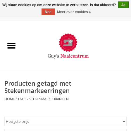
Wij slaan cookies op om onze website te verbeteren. Is dat akkoord?
Ja
Nee
Meer over cookies »
0 Artikelen - €0,00
Home
Machines
Machine-accessoires
Naaigaren
Producten getagd met
Stekenmarkeerringen
Paspoppen
HOME
/
TAGS
/
STEKENMARKEERRINGEN
Fournituren
Opbergsystemen