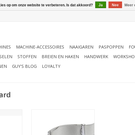
kies op om onze website te verbeteren. Is dat akkoord?
Ja
Nee
Meer 
INES
MACHINE-ACCESSOIRES
NAAIGAREN
PASPOPPEN
FO
SELEN
STOFFEN
BREIEN EN HAKEN
HANDWERK
WORKSHO
NEN
GUY'S BLOG
LOYALTY
ard
ortvoet 2-
Prym Bretellen Standaard 125cm
TOEVOEGEN AAN WINKELWAGEN
NKELWAGEN