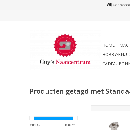
Wij slaan coo
HOME
MACH
HOBBY/KNUT
CADEAUBON
Producten getagd met Standa
Bernina Terugtransp
pins #1
TOEVOEGEN AAN WI
Min: €
0
Max: €
40