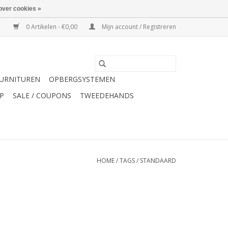
over cookies »
0 Artikelen - €0,00
Mijn account / Registreren
URNITUREN
OPBERGSYSTEMEN
P
SALE / COUPONS
TWEEDEHANDS
HOME
/
TAGS
/
STANDAARD