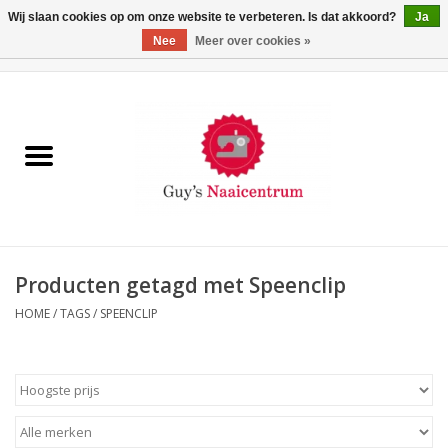
Wij slaan cookies op om onze website te verbeteren. Is dat akkoord?
Ja
Nee
Meer over cookies »
0 Artikelen - €0,00
Home
Machines
Machine-accessoires
Naaigaren
Producten getagd met Speenclip
HOME
/
TAGS
/
SPEENCLIP
Paspoppen
Fournituren
Opbergsystemen