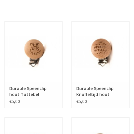
Hobby/Knutselen
Stoffen
Breien en haken
Handwerk
Workshop
Durable Speenclip
Durable Speenclip
hout Tuttebel
Knuffeltijd hout
Sale / Coupons
€5,00
€5,00
Tweedehands
Cadeaubonnen