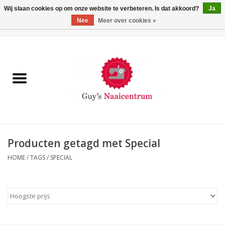
Wij slaan cookies op om onze website te verbeteren. Is dat akkoord?
Ja
Nee
Meer over cookies »
0 Artikelen - €0,00
Home
Machines
Machine-accessoires
Naaigaren
Producten getagd met Special
HOME
/
TAGS
/
SPECIAL
Paspoppen
Fournituren
Opbergsystemen