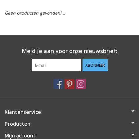
Geen producten gevonden!...
Hobby/Knutselen
Stoffen
Breien en haken
Meld je aan voor onze nieuwsbrief:
Handwerk
ABONNEER
Workshop
Sale / Coupons
Klantenservice
Tweedehands
Producten
Cadeaubonnen
Mijn account