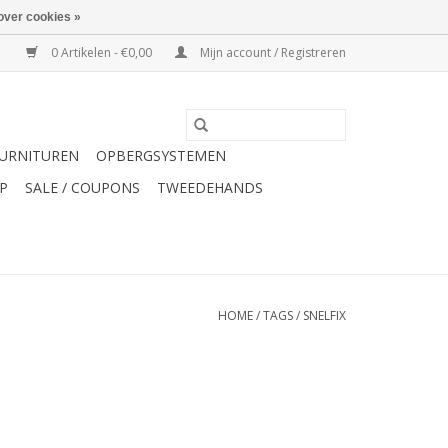
over cookies »
0 Artikelen - €0,00
Mijn account / Registreren
URNITUREN
OPBERGSYSTEMEN
P
SALE / COUPONS
TWEEDEHANDS
HOME
/
TAGS
/
SNELFIX