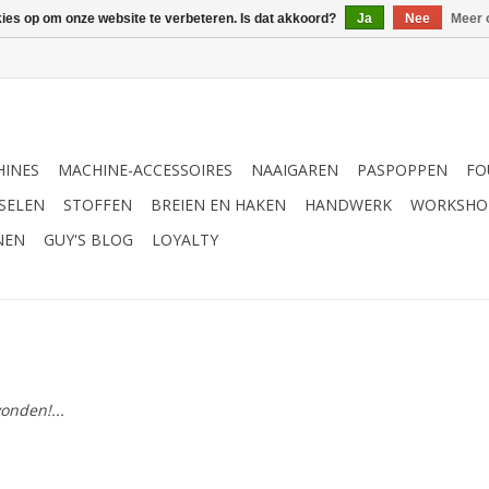
kies op om onze website te verbeteren. Is dat akkoord?
Ja
Nee
Meer 
INES
MACHINE-ACCESSOIRES
NAAIGAREN
PASPOPPEN
FO
SELEN
STOFFEN
BREIEN EN HAKEN
HANDWERK
WORKSHO
NEN
GUY'S BLOG
LOYALTY
onden!...