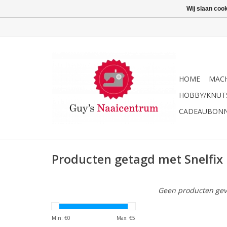
Wij slaan coo
HOME
MACH
HOBBY/KNUT
CADEAUBON
Producten getagd met Snelfix
Geen producten gev
Min: €
0
Max: €
5