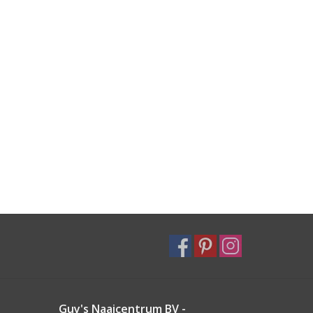
Guy's Naaicentrum BV -