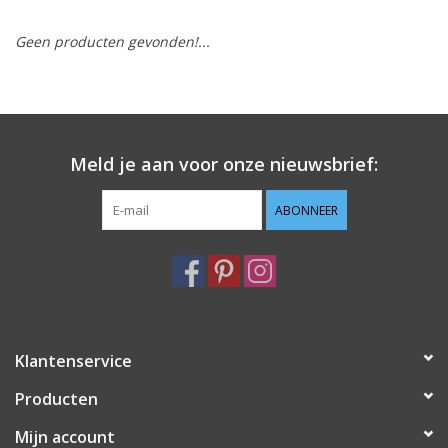
Geen producten gevonden!...
Hobby/Knutselen
Stoffen
Breien en haken
Meld je aan voor onze nieuwsbrief:
Handwerk
ABONNEER
Workshop
Sale / Coupons
Klantenservice
Tweedehands
Producten
Cadeaubonnen
Mijn account