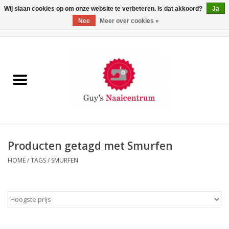
Wij slaan cookies op om onze website te verbeteren. Is dat akkoord?
Ja
Nee
Meer over cookies »
0 Artikelen - €0,00
Home
Machines
Machine-accessoires
Naaigaren
Producten getagd met Smurfen
HOME
/
TAGS
/
SMURFEN
Paspoppen
Fournituren
Opbergsystemen