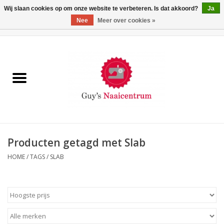
Wij slaan cookies op om onze website te verbeteren. Is dat akkoord?
Ja
Nee
Meer over cookies »
0 Artikelen - €0,00
Home
Machines
Machine-accessoires
Naaigaren
Producten getagd met Slab
HOME
/
TAGS
/
SLAB
Paspoppen
Fournituren
Opbergsystemen