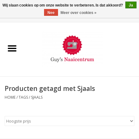
Wij slaan cookies op om onze website te verbeteren. Is dat akkoord?
Ja
Nee
Meer over cookies »
0 Artikelen - €0,00
Home
Machines
Machine-accessoires
Naaigaren
Producten getagd met Sjaals
HOME
/
TAGS
/
SJAALS
Paspoppen
Fournituren
Opbergsystemen