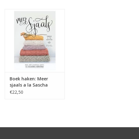
Hobby/Knutselen
Stoffen
Breien en haken
Handwerk
Boek haken: Meer
Workshop
sjaals a la Sascha
€22,50
Sale / Coupons
Tweedehands
Cadeaubonnen