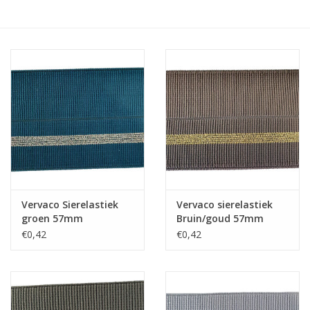
Hobby/Knutselen
Stoffen
Breien en haken
Handwerk
Workshop
Vervaco Sierelastiek
Vervaco sierelastiek
groen 57mm
Bruin/goud 57mm
Sale / Coupons
€0,42
€0,42
Tweedehands
Cadeaubonnen