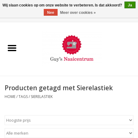
Wij slaan cookies op om onze website te verbeteren. Is dat akkoord?
Ja
Nee
Meer over cookies »
0 Artikelen - €0,00
Home
Machines
Machine-accessoires
Naaigaren
Producten getagd met Sierelastiek
HOME
/
TAGS
/
SIERELASTIEK
Paspoppen
Fournituren
Opbergsystemen