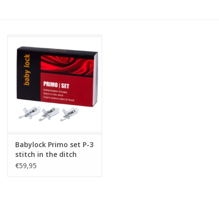
Hobby/Knutselen
Stoffen
Breien en haken
Handwerk
Workshop
Babylock Primo set P-3
stitch in the ditch
Sale / Coupons
€59,95
Tweedehands
Cadeaubonnen