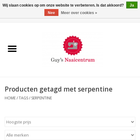
Wij slaan cookies op om onze website te verbeteren. Is dat akkoord?
Ja
Nee
Meer over cookies »
0 Artikelen - €0,00
Home
Machines
Machine-accessoires
Naaigaren
Producten getagd met serpentine
HOME
/
TAGS
/
SERPENTINE
Paspoppen
Fournituren
Opbergsystemen