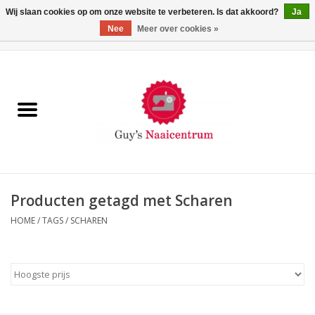
Wij slaan cookies op om onze website te verbeteren. Is dat akkoord?
Ja
Nee
Meer over cookies »
0 Artikelen - €0,00
Home
Machines
Machine-accessoires
Naaigaren
Producten getagd met Scharen
HOME
/
TAGS
/
SCHAREN
Paspoppen
Fournituren
Opbergsystemen