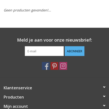
Geen producten gevonden!...
Hobby/Knutselen
Stoffen
Breien en haken
Meld je aan voor onze nieuwsbrief:
Handwerk
ABONNEER
Workshop
Sale / Coupons
Klantenservice
Tweedehands
Producten
Cadeaubonnen
Mijn account