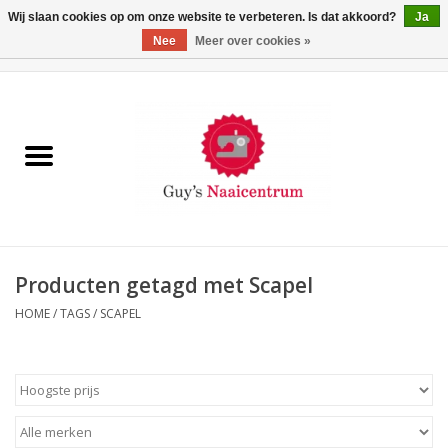
Wij slaan cookies op om onze website te verbeteren. Is dat akkoord?
Ja
Nee
Meer over cookies »
0 Artikelen - €0,00
Home
Machines
Machine-accessoires
Naaigaren
Producten getagd met Scapel
HOME
/
TAGS
/
SCAPEL
Paspoppen
Fournituren
Opbergsystemen