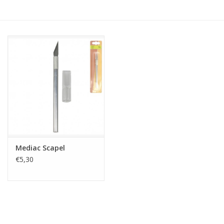
Hobby/Knutselen
Stoffen
Breien en haken
Handwerk
Workshop
Mediac Scapel
€5,30
Sale / Coupons
Tweedehands
Cadeaubonnen