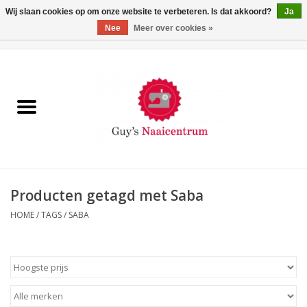
Wij slaan cookies op om onze website te verbeteren. Is dat akkoord?
Ja
Nee
Meer over cookies »
0 Artikelen - €0,00
Home
Machines
Machine-accessoires
Naaigaren
Producten getagd met Saba
HOME
/
TAGS
/
SABA
Paspoppen
Fournituren
Opbergsystemen