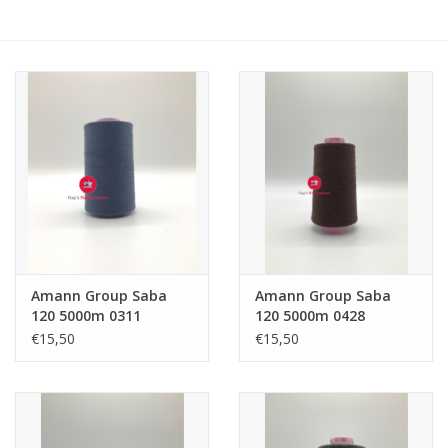
Hobby/Knutselen
Stoffen
Breien en haken
Handwerk
Workshop
Amann Group Saba
Amann Group Saba
120 5000m 0311
120 5000m 0428
Sale / Coupons
€15,50
€15,50
Tweedehands
Cadeaubonnen