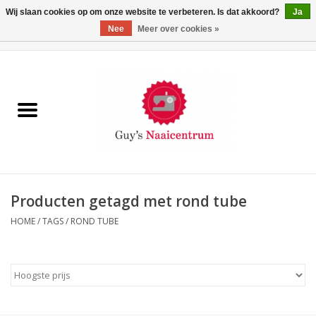
Wij slaan cookies op om onze website te verbeteren. Is dat akkoord?
Ja
Nee
Meer over cookies »
0 Artikelen - €0,00
Home
Machines
Machine-accessoires
Naaigaren
Producten getagd met rond tube
HOME
/
TAGS
/
ROND TUBE
Paspoppen
Fournituren
Opbergsystemen