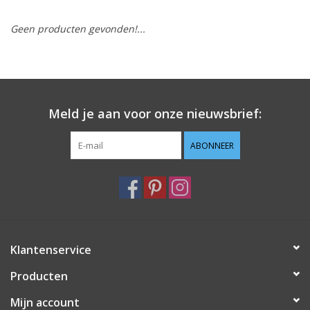
Geen producten gevonden!...
Hobby/Knutselen
Stoffen
Breien en haken
Meld je aan voor onze nieuwsbrief:
Handwerk
ABONNEER
Workshop
Sale / Coupons
Klantenservice
Tweedehands
Producten
Cadeaubonnen
Mijn account