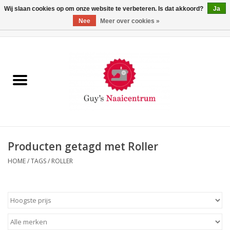
Wij slaan cookies op om onze website te verbeteren. Is dat akkoord?
Ja
Nee
Meer over cookies »
0 Artikelen - €0,00
Home
Machines
Machine-accessoires
Naaigaren
Producten getagd met Roller
HOME
/
TAGS
/
ROLLER
Paspoppen
Fournituren
Opbergsystemen