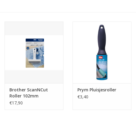
Hobby/Knutselen
Stoffen
Breien en haken
Handwerk
Workshop
Brother ScanNCut
Prym Pluisjesroller
Roller 102mm
€3,40
Sale / Coupons
€17,90
Tweedehands
Cadeaubonnen