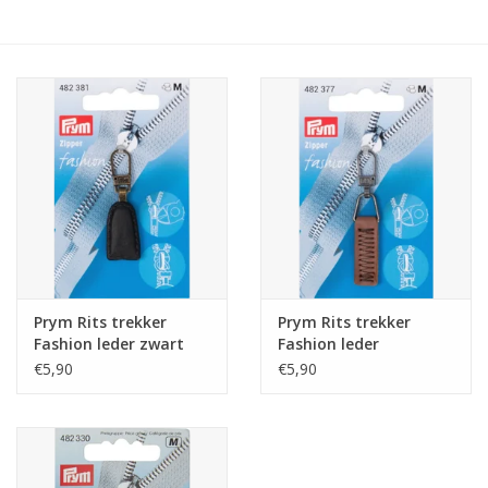
Hobby/Knutselen
Stoffen
Breien en haken
Handwerk
Workshop
Prym Rits trekker
Prym Rits trekker
Fashion leder zwart
Fashion leder
Sale / Coupons
€5,90
€5,90
Tweedehands
Cadeaubonnen