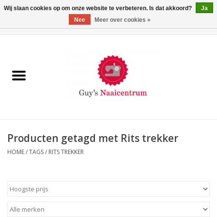
Wij slaan cookies op om onze website te verbeteren. Is dat akkoord?
Ja
Nee
Meer over cookies »
0 Artikelen - €0,00
Home
Machines
Machine-accessoires
Naaigaren
Producten getagd met Rits trekker
HOME
/
TAGS
/
RITS TREKKER
Paspoppen
Fournituren
Opbergsystemen