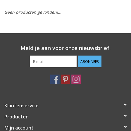
Geen producten gevonden!...
Hobby/Knutselen
Stoffen
Breien en haken
Meld je aan voor onze nieuwsbrief:
Handwerk
ABONNEER
Workshop
Sale / Coupons
Klantenservice
Tweedehands
Producten
Cadeaubonnen
Mijn account