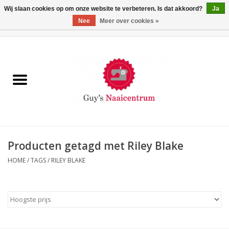
Wij slaan cookies op om onze website te verbeteren. Is dat akkoord?
Ja
Nee
Meer over cookies »
0 Artikelen - €0,00
Home
Machines
Machine-accessoires
Naaigaren
Producten getagd met Riley Blake
HOME
/
TAGS
/
RILEY BLAKE
Paspoppen
Fournituren
Opbergsystemen