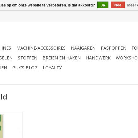
kies op om onze website te verbeteren. Is dat akkoord?
Ja
Nee
Meer 
INES
MACHINE-ACCESSOIRES
NAAIGAREN
PASPOPPEN
FO
SELEN
STOFFEN
BREIEN EN HAKEN
HANDWERK
WORKSHO
NEN
GUY'S BLOG
LOYALTY
ld
 2st.
NKELWAGEN