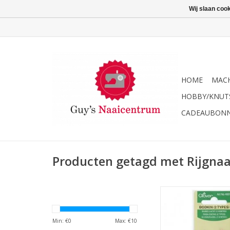
Wij slaan coo
HOME
MACH
HOBBY/KNUT
CADEAUBON
Producten getagd met Rijgnaa
Clover rijgnaald
TOEVOEGEN AAN WI
Min: €
0
Max: €
10