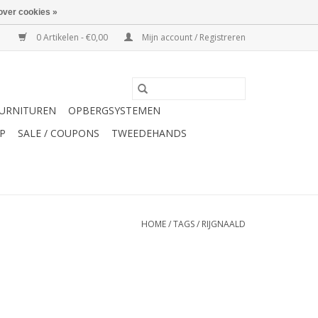
over cookies »
0 Artikelen - €0,00
Mijn account / Registreren
URNITUREN
OPBERGSYSTEMEN
P
SALE / COUPONS
TWEEDEHANDS
HOME
/
TAGS
/
RIJGNAALD