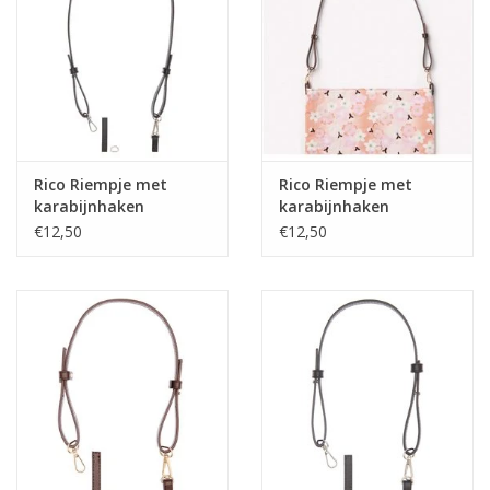
Guy's blog
Loyalty
Rico Riempje met
Rico Riempje met
karabijnhaken
karabijnhaken
12x1085mm zwart
12x1085mm bruin
€12,50
€12,50