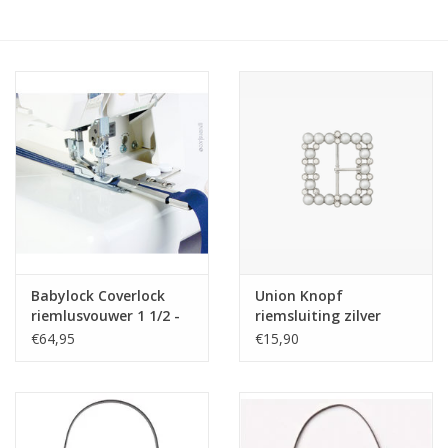
Hobby/Knutselen
Stoffen
Breien en haken
Handwerk
Workshop
Babylock Coverlock
Union Knopf
riemlusvouwer 1 1/2 -
riemsluiting zilver
Sale / Coupons
38mm
€64,95
€15,90
Tweedehands
Cadeaubonnen