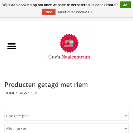
Wij slaan cookies op om onze website te verbeteren. Is dat akkoord?
Ja
Nee
Meer over cookies »
0 Artikelen - €0,00
Home
Machines
Machine-accessoires
Naaigaren
Producten getagd met riem
HOME
/
TAGS
/
RIEM
Paspoppen
Fournituren
Opbergsystemen