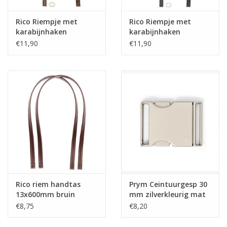
Rico Riempje met
Rico Riempje met
karabijnhaken
karabijnhaken
12x785mm bruin
12x785mm zwart
€11,90
€11,90
Rico riem handtas
Prym Ceintuurgesp 30
13x600mm bruin
mm zilverkleurig mat
€8,75
€8,20