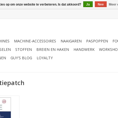
kies op om onze website te verbeteren. Is dat akkoord?
Ja
Nee
Meer 
INES
MACHINE-ACCESSOIRES
NAAIGAREN
PASPOPPEN
FO
SELEN
STOFFEN
BREIEN EN HAKEN
HANDWERK
WORKSHO
NEN
GUY'S BLOG
LOYALTY
tiepatch
tch suede
NKELWAGEN