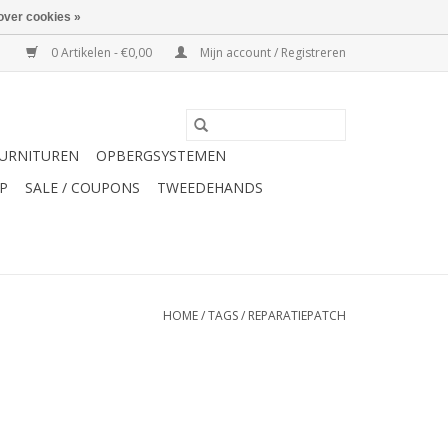
over cookies »
0 Artikelen - €0,00
Mijn account / Registreren
URNITUREN
OPBERGSYSTEMEN
P
SALE / COUPONS
TWEEDEHANDS
HOME
/
TAGS
/
REPARATIEPATCH