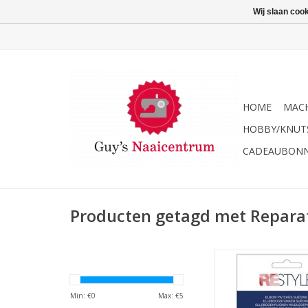
Wij slaan coo
HOME
MACH
HOBBY/KNUT
CADEAUBON
Producten getagd met Repara
Restyle reparatiepa
bruin 881
TOEVOEGEN AAN WI
Min: €
0
Max: €
5