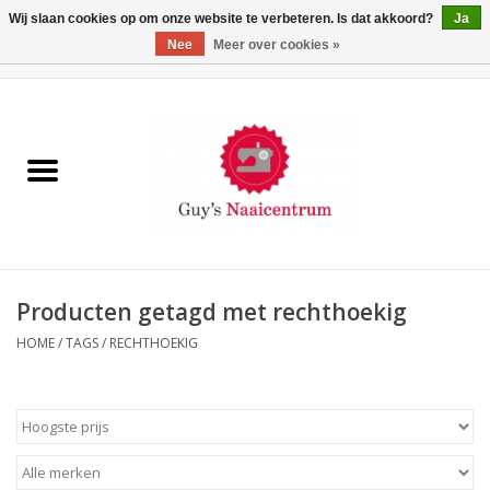
Wij slaan cookies op om onze website te verbeteren. Is dat akkoord?
Ja
Nee
Meer over cookies »
0 Artikelen - €0,00
Home
Machines
Machine-accessoires
Naaigaren
Producten getagd met rechthoekig
HOME
/
TAGS
/
RECHTHOEKIG
Paspoppen
Fournituren
Opbergsystemen