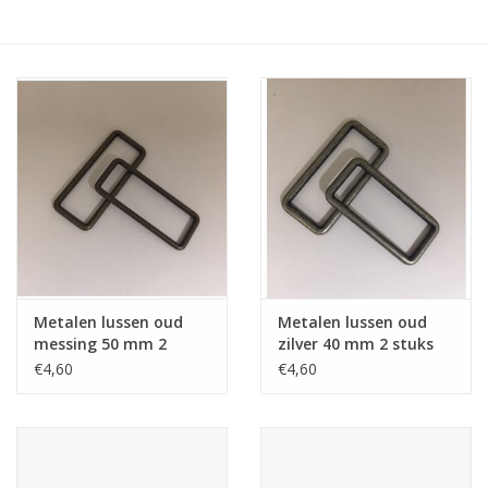
Hobby/Knutselen
Stoffen
Breien en haken
Handwerk
Workshop
Metalen lussen oud
Metalen lussen oud
messing 50 mm 2
zilver 40 mm 2 stuks
Sale / Coupons
stuks
€4,60
€4,60
Tweedehands
Cadeaubonnen