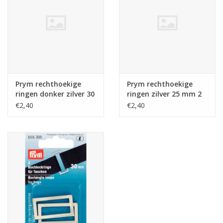
Guy's blog
Loyalty
Prym rechthoekige
Prym rechthoekige
ringen donker zilver 30
ringen zilver 25 mm 2
mm 2 stuks
st.
€2,40
€2,40