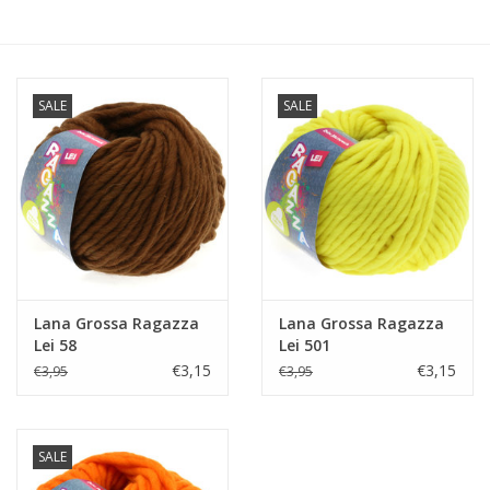
Hobby/Knutselen
SALE
SALE
Stoffen
Breien en haken
Handwerk
Workshop
Lana Grossa Ragazza
Lana Grossa Ragazza
Lei 58
Lei 501
Sale / Coupons
€3,15
€3,15
€3,95
€3,95
Tweedehands
SALE
Cadeaubonnen