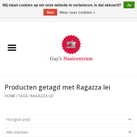
Wij slaan cookies op om onze website te verbeteren. Is dat akkoord?
Ja
Nee
Meer over cookies »
0 Artikelen - €0,00
Home
Machines
Machine-accessoires
Naaigaren
Producten getagd met Ragazza lei
HOME
/
TAGS
/
RAGAZZA LEI
Paspoppen
Fournituren
Opbergsystemen