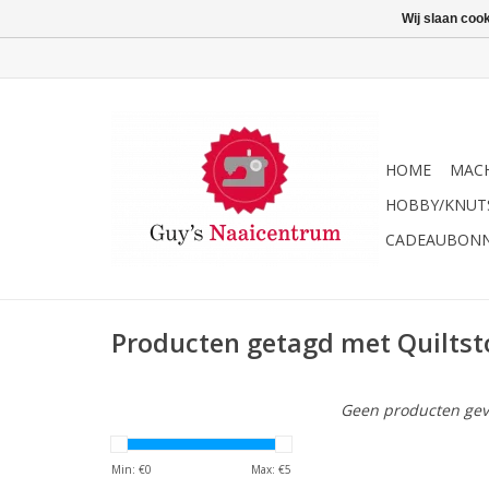
Wij slaan coo
HOME
MACH
HOBBY/KNUT
CADEAUBON
Producten getagd met Quiltst
Geen producten gev
Min: €
0
Max: €
5