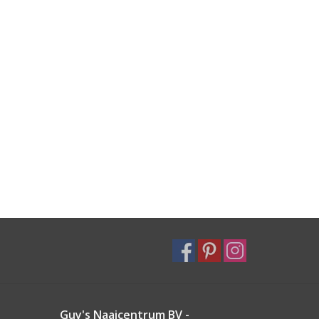
Guy's Naaicentrum BV -