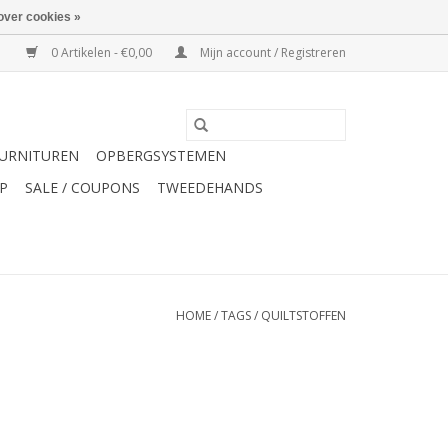
over cookies »
0 Artikelen - €0,00
Mijn account / Registreren
URNITUREN
OPBERGSYSTEMEN
P
SALE / COUPONS
TWEEDEHANDS
HOME
/
TAGS
/
QUILTSTOFFEN