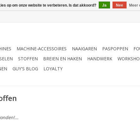
kies op om onze website te verbeteren. Is dat akkoord?
Ja
Nee
Meer 
INES
MACHINE-ACCESSOIRES
NAAIGAREN
PASPOPPEN
FO
SELEN
STOFFEN
BREIEN EN HAKEN
HANDWERK
WORKSHO
NEN
GUY'S BLOG
LOYALTY
offen
onden!...