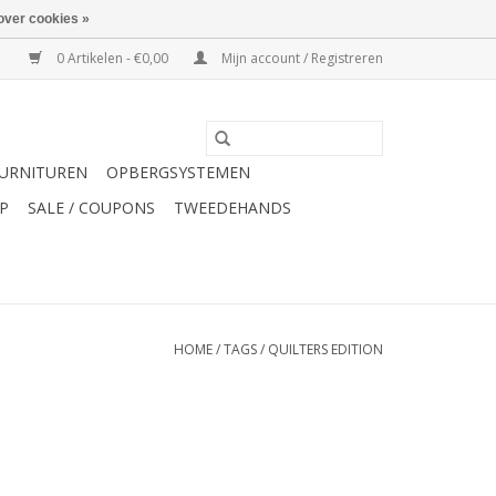
over cookies »
0 Artikelen - €0,00
Mijn account / Registreren
URNITUREN
OPBERGSYSTEMEN
P
SALE / COUPONS
TWEEDEHANDS
HOME
/
TAGS
/
QUILTERS EDITION