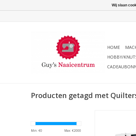
Wij slaan coo
HOME
MACH
HOBBY/KNUT
CADEAUBON
Producten getagd met Quilters
Bernina 475 QE (Quilte
TOEVOEGEN AAN WI
Min: €
0
Max: €
2000