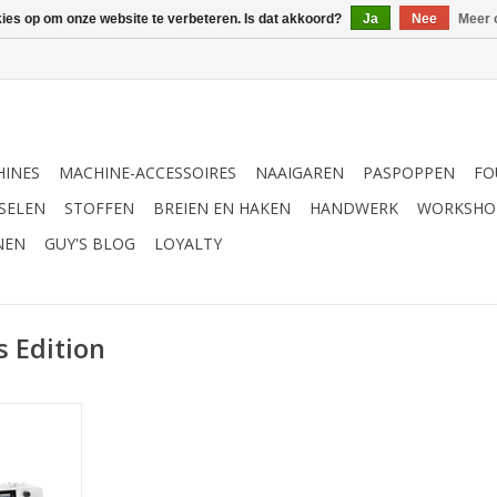
kies op om onze website te verbeteren. Is dat akkoord?
Ja
Nee
Meer 
INES
MACHINE-ACCESSOIRES
NAAIGAREN
PASPOPPEN
FO
SELEN
STOFFEN
BREIEN EN HAKEN
HANDWERK
WORKSHO
NEN
GUY'S BLOG
LOYALTY
 Edition
rs Edition)
NKELWAGEN