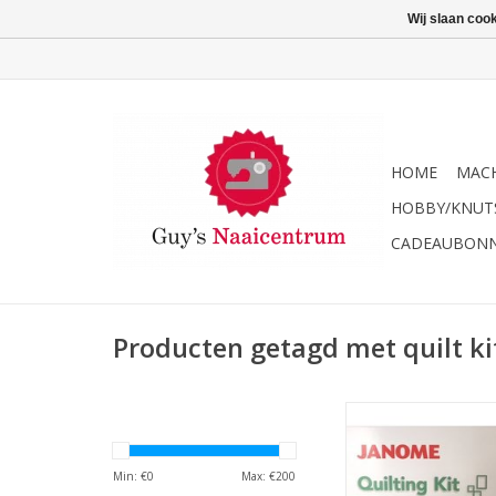
Wij slaan coo
HOME
MACH
HOBBY/KNUT
CADEAUBON
Producten getagd met quilt ki
Janome quilt kit Sk
aanschuiftafel, blind
smalle boventrans
Min: €
0
Max: €
200