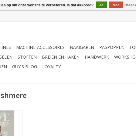
kies op om onze website te verbeteren. Is dat akkoord?
Ja
Nee
Meer 
INES
MACHINE-ACCESSOIRES
NAAIGAREN
PASPOPPEN
FO
SELEN
STOFFEN
BREIEN EN HAKEN
HANDWERK
WORKSHO
NEN
GUY'S BLOG
LOYALTY
ashmere
 Cashmere
NKELWAGEN