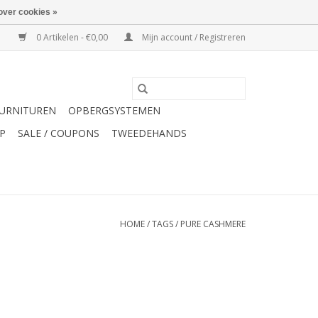
over cookies »
0 Artikelen - €0,00
Mijn account / Registreren
URNITUREN
OPBERGSYSTEMEN
P
SALE / COUPONS
TWEEDEHANDS
HOME
/
TAGS
/
PURE CASHMERE